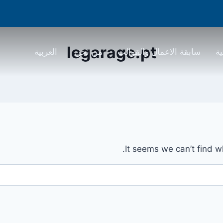
legarage.pt
ية
سابقة الاعمال والقوالب
من نحن
العربية
It seems we can’t find w